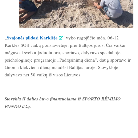
Svajonės pildosi Karklėje
„
” vyko rugpjūčio mėn. 06-12
Karklės SOS vaikų poilsiavietėje, prie Baltijos jūros. Čia vaikai
mėgavosi sveiku joduotu oru, sportavo, dalyvavo specialioje
psichologinėje programoje „Padrąsinimų diena”, daug sportavo ir
žinoma kiekvieną dieną maudėsi Baltijos jūroje. Stovykloje
dalyvavo net 50 vaikų iš visos Lietuvos.
Stovykla iš dalies buvo finansuojama iš SPORTO RĖMIMO
FONDO lėšų.