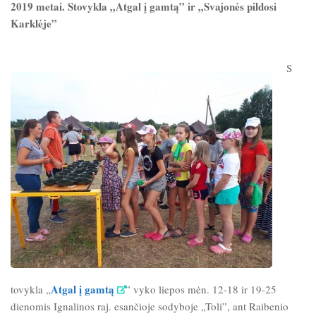
2019 metai. Stovykla „Atgal į gamtą” ir „Svajonės pildosi
Karklėje”
S
Atgal į gamtą
tovykla „
” vyko liepos mėn. 12-18 ir 19-25
dienomis Ignalinos raj. esančioje sodyboje „Toli”, ant Raibenio