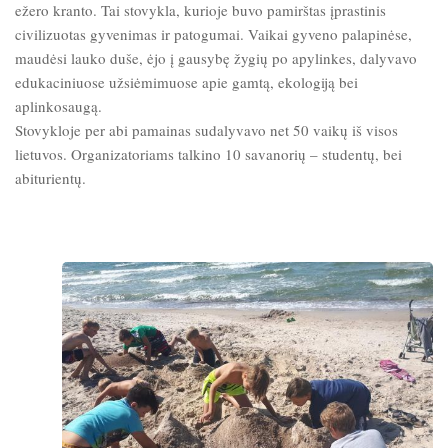
ežero kranto. Tai stovykla, kurioje buvo pamirštas įprastinis
civilizuotas gyvenimas ir patogumai. Vaikai gyveno palapinėse,
maudėsi lauko duše, ėjo į gausybę žygių po apylinkes, dalyvavo
edukaciniuose užsiėmimuose apie gamtą, ekologiją bei
aplinkosaugą.
Stovykloje per abi pamainas sudalyvavo net 50 vaikų iš visos
lietuvos. Organizatoriams talkino 10 savanorių – studentų, bei
abiturientų.