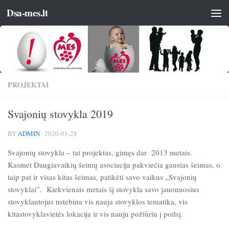
Dsa-mes.lt
PROJEKTAI
Svajonių stovykla 2019
BY
ADMIN
·
2020-01-28
Svajonių stovykla – tai projektas, gimęs dar 2013 metais.
Kasmet Daugiavaikių šeimų asociacija pakviečia gausias šeimas, o
taip pat ir visas kitas šeimas, patikėti savo vaikus „Svajonių
stovyklai”. Kiekvienais metais šį stovykla savo jauonuosius
stovyklautojus nstebina vis nauja stovyklos tematika, vis
kitastovyklavietės lokacija ir vis nauju požiūriu į poilsį.