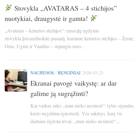
Stovykla „AVATARAS – 4 stichijos”
E
nuotykiai, draugystė ir gamta!
s
„Avataras – keturios stichijos“: emocijų ugdymo
Ka
stovykla.Įsivaizduokite pasaulį, kuriame keturios stichijos – Žemė,
ne
Oras, Ugnis ir Vanduo – sujungia savo...
„m
NAUJIENOS
/
RENGINIAI
2026-03-25
Ekranai pavogė vaikystę: ar dar
galime ją sugrąžinti?
Kai vaikas sako „man nieko nesinori“: tylus signalas,
kurio negalima ignoruoti. Yra sakinys, kurį vis
dažniau išgirsta tėvai: „man nieko nesinori“....