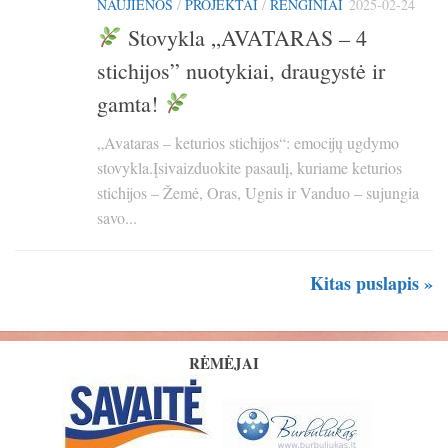
NAUJIENOS
/
PROJEKTAI
/
RENGINIAI
2025-02-24
Stovykla „AVATARAS – 4
stichijos” nuotykiai, draugystė ir
gamta!
„Avataras – keturios stichijos“: emocijų ugdymo
stovykla.Įsivaizduokite pasaulį, kuriame keturios
stichijos – Žemė, Oras, Ugnis ir Vanduo – sujungia
savo...
Kitas puslapis »
RĖMĖJAI