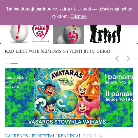
Dsa-mes.lt
Tai bandomoji parduotuvė, skirta tik testuoti — užsakymai nebus
vykdomi.
Dismiss
KAD LIETUVOJE ŠEIMOMS GYVENTI BŪTŲ GERA!
NAUJIENOS
/
PROJEKTAI
/
RENGINIAI
2025-02-24
N