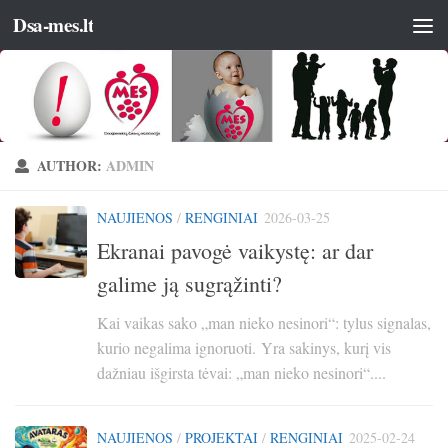
Dsa-mes.lt
AUTHOR:
ADMIN
NAUJIENOS
/
RENGINIAI
2026-03-25
Ekranai pavogė vaikystę: ar dar
galime ją sugrąžinti?
Kai vaikas sako „man nieko nesinori“: tylus signalas,
kurio negalima ignoruoti. Yra sakinys, kurį vis
dažniau išgirsta tėvai: „man nieko nesinori“....
NAUJIENOS
/
PROJEKTAI
/
RENGINIAI
2025-02-24