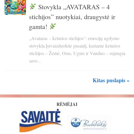
Stovykla „AVATARAS – 4
stichijos” nuotykiai, draugystė ir
gamta!
„Avataras – keturios stichijos“: emocijų ugdymo
stovykla.Įsivaizduokite pasaulį, kuriame keturios
stichijos – Žemė, Oras, Ugnis ir Vanduo – sujungia
savo...
Kitas puslapis »
RĖMĖJAI