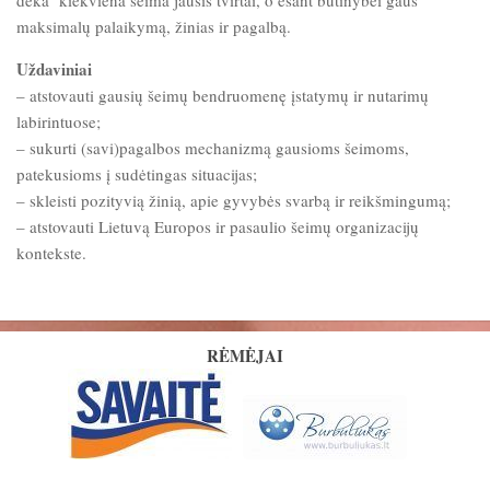
dėka kiekviena šeima jausis tvirtai, o esant būtinybei gaus
maksimalų palaikymą, žinias ir pagalbą.
Uždaviniai
– atstovauti gausių šeimų bendruomenę įstatymų ir nutarimų
labirintuose;
– sukurti (savi)pagalbos mechanizmą gausioms šeimoms,
patekusioms į sudėtingas situacijas;
– skleisti pozityvią žinią, apie gyvybės svarbą ir reikšmingumą;
– atstovauti Lietuvą Europos ir pasaulio šeimų organizacijų
kontekste.
RĖMĖJAI