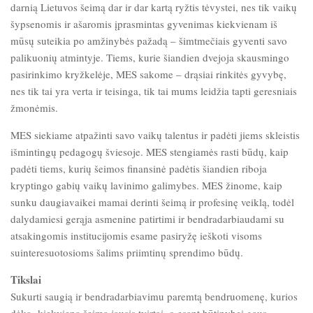
darnią Lietuvos šeimą dar ir dar kartą ryžtis tėvystei, nes tik vaikų
šypsenomis ir ašaromis įprasmintas gyvenimas kiekvienam iš
mūsų suteikia po amžinybės pažadą – šimtmečiais gyventi savo
palikuonių atmintyje. Tiems, kurie šiandien dvejoja skausmingo
pasirinkimo kryžkelėje, MES sakome – drąsiai rinkitės gyvybę,
nes tik tai yra verta ir teisinga, tik tai mums leidžia tapti geresniais
žmonėmis.
MES siekiame atpažinti savo vaikų talentus ir padėti jiems skleistis
išmintingų pedagogų šviesoje. MES stengiamės rasti būdų, kaip
padėti tiems, kurių šeimos finansinė padėtis šiandien riboja
kryptingo gabių vaikų lavinimo galimybes. MES žinome, kaip
sunku daugiavaikei mamai derinti šeimą ir profesinę veiklą, todėl
dalydamiesi gerąja asmenine patirtimi ir bendradarbiaudami su
atsakingomis institucijomis esame pasiryžę ieškoti visoms
suinteresuotosioms šalims priimtinų sprendimo būdų.
Tikslai
Sukurti saugią ir bendradarbiavimu paremtą bendruomenę, kurios