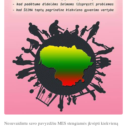
Nesuvaidintu savo pavyzdžiu MES stengiamės įkvėpti kiekvieną