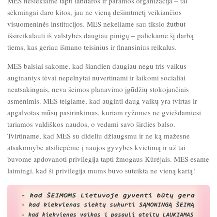
MES nesiekiame tapti labdaros ir paramos organizacija – tai
sėkmingai daro kitos, jau ne vieną dešimtmetį veikiančios
visuomeninės institucijos. MES nekeliame sau tikslo žūtbūt
išsireikalauti iš valstybės daugiau pinigų – paliekame šį darbą
tiems, kas geriau išmano teisinius ir finansinius reikalus.
MES balsiai sakome, kad šiandien daugiau negu tris vaikus
auginantys tėvai nepelnytai nuvertinami ir laikomi socialiai
neatsakingais, neva šeimos planavimo įgūdžių stokojančiais
asmenimis. MES teigiame, kad auginti daug vaikų yra tvirtas ir
apgalvotas mūsų pasirinkimas, kuriam ryžomės ne gviešdamiesi
tariamos valdiškos naudos, o vedami savo širdies balso.
Tvirtiname, kad MES su dideliu džiaugsmu ir ne ką mažesne
atsakomybe atsiliepėme į naujos gyvybės kvietimą ir už tai
buvome apdovanoti privilegija tapti žmogaus Kūrėjais. MES esame
laimingi, kad ši privilegija mums buvo suteikta ne vieną kartą!