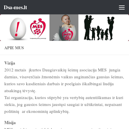
Dsa-mes.lt
APIE MUS
Vizija
2012 metais įkurtos Daugiavaikių šeimų asociacija MES jungia
darnias, visaverčiais žmonėmis vaikus auginančias gausias šeimas,
kurios savo kasdieniais darbais ir poelgiais iškalbingai liudija
atsakingą tėvystę.
Tai organizacija, kurios stiprybė yra vertybių autentiškumas ir kuri
siekia, jog gausios šeimos jaustųsi saugiai ir užtikrintai, nepaisant
politinių ar ekonominių aplinkybių.
Misija