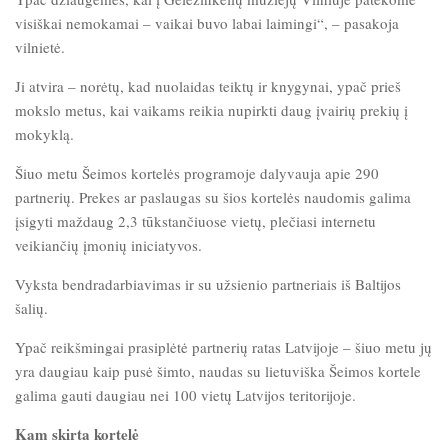
visiškai nemokamai – vaikai buvo labai laimingi“, – pasakoja
vilnietė.
Ji atvira – norėtų, kad nuolaidas teiktų ir knygynai, ypač prieš
mokslo metus, kai vaikams reikia nupirkti daug įvairių prekių į
mokyklą.
Šiuo metu Šeimos kortelės programoje dalyvauja apie 290
partnerių. Prekes ar paslaugas su šios kortelės naudomis galima
įsigyti maždaug 2,3 tūkstančiuose vietų, plečiasi internetu
veikiančių įmonių iniciatyvos.
Vyksta bendradarbiavimas ir su užsienio partneriais iš Baltijos
šalių.
Ypač reikšmingai prasiplėtė partnerių ratas Latvijoje – šiuo metu jų
yra daugiau kaip pusė šimto, naudas su lietuviška Šeimos kortele
galima gauti daugiau nei 100 vietų Latvijos teritorijoje.
Kam skirta kortelė