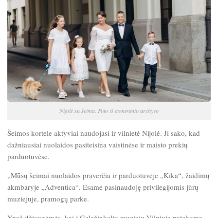
Nijolė su šeima. Foto iš asmeninio archyvo
Šeimos kortele aktyviai naudojasi ir vilnietė Nijolė. Ji sako, kad
dažniausiai nuolaidos pasiteisina vaistinėse ir maisto prekių
parduotuvėse.
„Mūsų šeimai nuolaidos praverčia ir parduotuvėje „Kika“, žaidimų
akmbaryje „Adventica“. Esame pasinaudoję privilegijomis jūrų
muziejuje, pramogų parke.
Ypač džiaugėmės, kai į Geležinkelių muziejų Vilniuje patekome