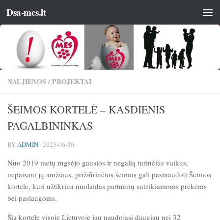
Dsa-mes.lt
NAUJIENOS
/
PROJEKTAI
ŠEIMOS KORTELĖ – KASDIENIS
PAGALBININKAS
BY
ADMIN
·
2023-06-30
Nuo 2019 metų rugsėjo gausios ir negalią turinčius vaikus,
nepaisant jų amžiaus, prižiūrinčios šeimos gali pasinaudoti Šeimos
kortele, kuri užtikrina nuolaidas partnerių suteikiamoms prekėms
bei paslaugoms.
Šia kortele visoje Lietuvoje jau naudojasi daugiau nei 32