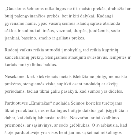
„Gausioms šeimoms reikalingos ne tik maisto prekės, drabužiai ar
buitį palengvinančios prekės, bet ir kiti dalykai. Kadangi
gyvename name, ypač vasarą šeimos išlaidų sąraše atsiranda
sėklos ir sodinukai, trąšos, vazonai, durpės, juodžemis, sodo
įrankiai, baseino, smėlio ir griliaus prekės.
Rudenį vaikus reikia suruošti į mokyklą, tad reikia kuprinių,
kanceliarinių prekių. Stengiamės atnaujinti šviestuvus, lemputes ir
kartais mokyklinius baldus.
Nesekame, kiek kiekvienais metais išleidžiame pinigų ne maisto
prekėms, stengiamės viską supirkti esant nuolaidų ar akcijų
periodams, tačiau tikrai galiu pasakyti, kad sumos yra didelės.
Parduotuvės „Ermitažas“ nuolaida Šeimos kortelės turėtojams
tikrai yra aktuali, nes reikalingus buityje daiktus gali įsigyti čia ir
dabar, kai daiktų labiausiai reikia. Nesvarbu, ar tai skalbimo
priemonės, ar sąsiuvinys, ar sodo grėbliukas. O svarbiausia, kad
šioje parduotuvėje yra visos bent jau mūsų šeimai reikalingos