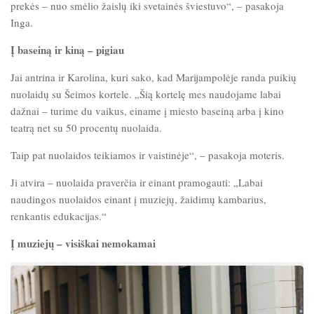
prekės – nuo smėlio žaislų iki svetainės šviestuvo“, – pasakoja
Inga.
Į baseiną ir kiną – pigiau
Jai antrina ir Karolina, kuri sako, kad Marijampolėje randa puikių
nuolaidų su Šeimos kortele. „Šią kortelę mes naudojame labai
dažnai – turime du vaikus, einame į miesto baseiną arba į kino
teatrą net su 50 procentų nuolaida.
Taip pat nuolaidos teikiamos ir vaistinėje“, – pasakoja moteris.
Ji atvira – nuolaida praverčia ir einant pramogauti: „Labai
naudingos nuolaidos einant į muziejų, žaidimų kambarius,
renkantis edukacijas.“
Į muziejų – visiškai nemokamai