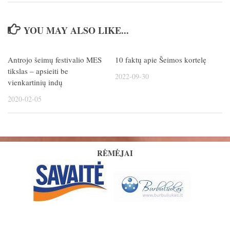
YOU MAY ALSO LIKE...
Antrojo šeimų festivalio MES
10 faktų apie Šeimos kortelę
tikslas – apsieiti be
2022-09-30
vienkartinių indų
2020-02-05
RĖMĖJAI