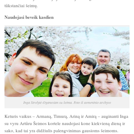
tūkstančiai šeimų.
Naudojasi beveik kasdien
Inga Strolytė-Oganesian su šeima. Foto iš asmeninio archyvo
Keturis vaikus – Armaną, Timurą, Ariną ir Amirą – auginanti Inga
su vyru Artūru Šeimos kortele naudojasi kone kiekvieną dieną ir
sako, kad tai yra didžiulis palengvinimas gausioms šeimoms.