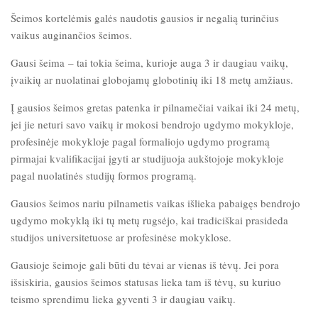
Šeimos kortelėmis galės naudotis gausios ir negalią turinčius
vaikus auginančios šeimos.
Gausi šeima – tai tokia šeima, kurioje auga 3 ir daugiau vaikų,
įvaikių ar nuolatinai globojamų globotinių iki 18 metų amžiaus.
Į gausios šeimos gretas patenka ir pilnamečiai vaikai iki 24 metų,
jei jie neturi savo vaikų ir mokosi bendrojo ugdymo mokykloje,
profesinėje mokykloje pagal formaliojo ugdymo programą
pirmajai kvalifikacijai įgyti ar studijuoja aukštojoje mokykloje
pagal nuolatinės studijų formos programą.
Gausios šeimos nariu pilnametis vaikas išlieka pabaigęs bendrojo
ugdymo mokyklą iki tų metų rugsėjo, kai tradiciškai prasideda
studijos universitetuose ar profesinėse mokyklose.
Gausioje šeimoje gali būti du tėvai ar vienas iš tėvų. Jei pora
išsiskiria, gausios šeimos statusas lieka tam iš tėvų, su kuriuo
teismo sprendimu lieka gyventi 3 ir daugiau vaikų.