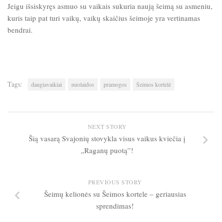
Jeigu išsiskyręs asmuo su vaikais sukuria naują šeimą su asmeniu,
kuris taip pat turi vaikų, vaikų skaičius šeimoje yra vertinamas
bendrai.
Tags:
daugiavaikiai
nuolaidos
pramogos
Šeimos kortelė
NEXT STORY
Šią vasarą Svajonių stovykla visus vaikus kviečia į
„Raganų puotą”!
PREVIOUS STORY
Šeimų kelionės su Šeimos kortele – geriausias
sprendimas!