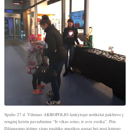
Spalio 27 d. Vilniaus AKROPOLIO lankytojai netikėtai pakliuvo į
renginį keistu pavadinimu “Ir vikas sotus, ir avis sveika”. Prie
Džiaugsmo įėjimo visus pasitiko muzikos garsai bei nosį kuteno