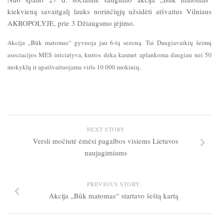
kiekvieną savaitgalį lauks norinčiųjų užsidėti atšvaitus Vilniaus
AKROPOLYJE, prie 3 Džiaugsmo įėjimo.
Akcija „Būk matomas“ gyvuoja jau 6-tą sezoną. Tai Daugiavaikių šeimų
asociacijos MES iniciatyva, kurios dėka kasmet aplankoma daugiau nei 50
mokyklų ir apatšvaituojama viršs 10 000 mokinių.
NEXT STORY
Versli močiutė ėmėsi pagalbos visiems Lietuvos
naujagimiams
PREVIOUS STORY
Akcija „Būk matomas“ startavo šeštą kartą