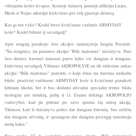
viliojantis košės kvapas. Scenoje dainavę jaunieji atlikėjai Liepa,
Meda ir Nojus atkreipė kiekvieno pro šalį ęjusiojo dėmesį.
Kas gi ten vyko? Kodėl buvo kviečiama vaišintis ARMYDAY
koše? Kodėl būtent šį savaitgalį?
Apie renginį pasakojo šios akcijos sumanytoja Jurgita Pocienė.
“Šis renginys, tai paramos akcijai “Būk matomas” iniciatyva. Nuo
šios dienos, kuomet tamsaus paros laiko vis daugiau ir daugiau,
kiekvieną savaitgalį Vilniaus AKROPOLYJE ne tik rinksime aukas
akcijai “Būk matomas” paremti, o kaip žinia tai daroma unikaliu
būdu: praeiviai vaišinami ARMYDAY koše ir kviečiami paaukoti
kilniam tikslui, bet ir bus dedami atšvaitai specialiu termo būdu
tiesiogiai ant striukių, paltų ir t.t. Esame dėkingi AKROPOLIO
vadovybei, kad jie priėmė po savo sparnu šią mūsų akciją.
Tikiuosi, kad ši iniciatyva palies dar daugiau žmonių, bus uždėta
dar daugiau atšvaitų, ir apsaugota dar daugiau pėsčiųjų tamsiuoju
metų laiku.”
Nuo spalio 27 d. socialin
ė saugumo akcija „Būk matomas“