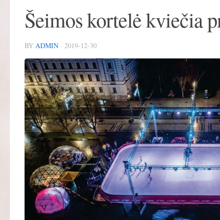
Šeimos kortelė kviečia 
BY
ADMIN
·
2019-12-30