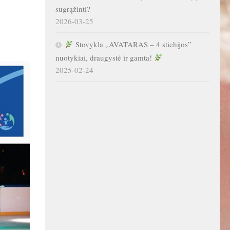
sugrąžinti?
2026-03-25
Stovykla „AVATARAS – 4 stichijos”
nuotykiai, draugystė ir gamta!
2025-02-24