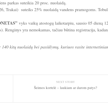
dens parkas suteikia 20 proc. nuolaidą.
26, Trakai) suteiks 25% nuolaidą vandens pramogoms. Tobul
AKONETAS”
vyks vaikų atostogų laikotarpiu, sausio 05 dieną 
). Renginys yra nemokamas, tačiau būtina registracija, kadan
ar 140 kitų nuolaidų bei pasiūlymų, kuriuos rasite internetinia
NEXT STORY
Šeimos kortelė – laukiam ar darom patys?