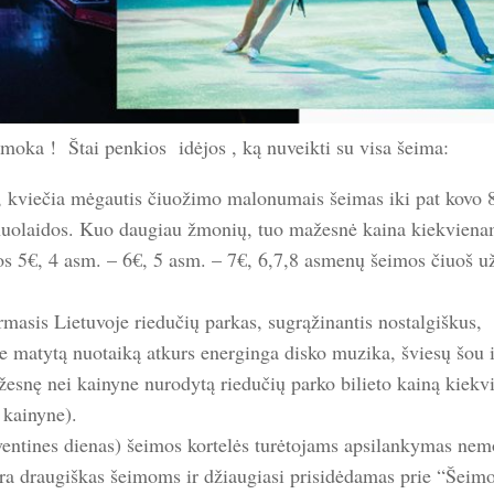
imoka ! Štai penkios idėjos , ką nuveikti su visa šeima:
, kviečia mėgautis čiuožimo malonumais šeimas iki pat kovo 
 nuolaidos. Kuo daugiau žmonių, tuo mažesnė kaina kiekvien
s 5€, 4 asm. – 6€, 5 asm. – 7€, 6,7,8 asmenų šeimos čiuoš už
irmasis Lietuvoje riedučių parkas, sugrąžinantis nostalgiškus,
ose matytą nuotaiką atkurs energinga disko muzika, šviesų šou i
žesnę nei kainyne nurodytą riedučių parko bilieto kainą kiekv
 kainyne).
ventines dienas) šeimos kortelės turėtojams apsilankymas ne
ra draugiškas šeimoms ir džiaugiasi prisidėdamas prie “Šeim