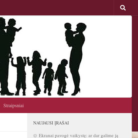
Straipsniai
NAUJAUSI ĮRAŠAI
Ekranai pavogė vaikystę: ar dar galime ją