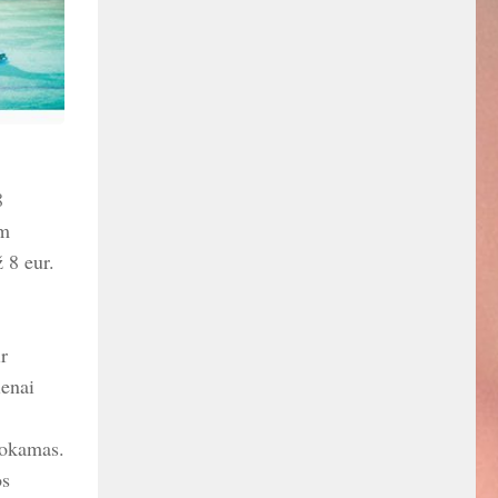
8
am
 8 eur.
r
ienai
mokamas.
os