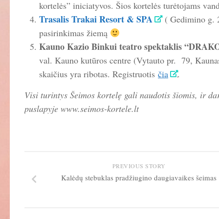
kortelės” iniciatyvos. Šios kortelės turėtojams van
Trasalis Trakai Resort & SPA
( Gedimino g. 
pasirinkimas žiemą
Kauno Kazio Binkui teatro spektaklis “DR
val. Kauno kutūros centre (Vytauto pr. 79, Kaunas
skaičius yra ribotas. Registruotis
čia
.
Visi turintys Šeimos kortelę gali naudotis šiomis, ir d
puslapyje www.seimos-kortele.lt
PREVIOUS STORY
Kalėdų stebuklas pradžiugino daugiavaikes šeimas