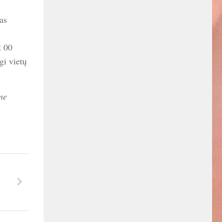
as
12 00
gi vietų
me