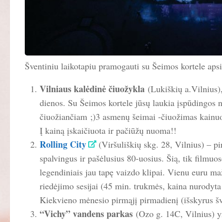
Šventiniu laikotapiu pramogauti su Šeimos kortele aps
Vilniaus kalėdinė čiuožykla
(Lukiškių a.Vilnius)
dienos. Su Šeimos kortele jūsų laukia įspūdingos
čiuožiančiam ;)3 asmenų šeimai -čiuožimas kainuo
Į kainą įskaičiuota ir pačiūžų nuoma!!
Rolling City
(Viršuliškių skg. 28, Vilnius) – p
spalvingus ir pašėlusius 80-uosius. Šią, tik filmu
legendiniais jau tapę vaizdo klipai. Vienu euru ma
riedėjimo sesijai (45 min. trukmės, kaina nurodyta
Kiekvieno mėnesio pirmąjį pirmadienį (išskyrus š
“Vichy” vandens parkas
(Ozo g. 14C, Vilnius) y