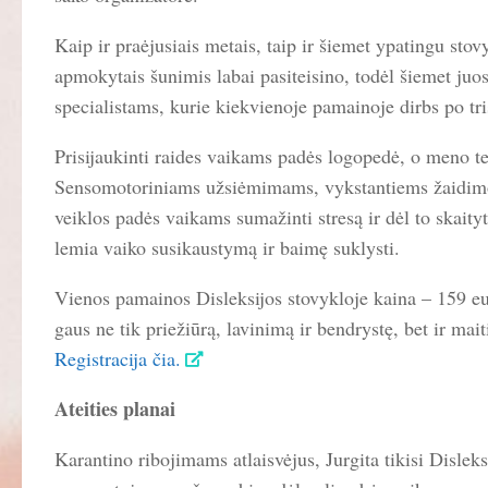
Kaip ir praėjusiais metais, taip ir šiemet ypatingu sto
apmokytais šunimis labai pasiteisino, todėl šiemet juos
specialistams, kurie kiekvienoje pamainoje dirbs po tri
Prisijaukinti raides vaikams padės logopedė, o meno te
Sensomotoriniams užsiėmimams, vykstantiems žaidimo pr
veiklos padės vaikams sumažinti stresą ir dėl to skait
lemia vaiko susikaustymą ir baimę suklysti.
Vienos pamainos Disleksijos stovykloje kaina – 159 eu
gaus ne tik priežiūrą, lavinimą ir bendrystę, bet ir mai
Registracija čia.
Ateities planai
Karantino ribojimams atlaisvėjus, Jurgita tikisi Disleks