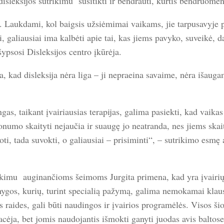
sleksijos sutrikimu susitikti ir bendrauti, kurtis bendruomen
s. Laukdami, kol baigsis užsiėmimai vaikams, jie tarpusavyje 
i, galiausiai ima kalbėti apie tai, kas jiems pavyko, suveikė, d
psosi Disleksijos centro įkūrėja.
, kad disleksija nėra liga – ji nepraeina savaime, nėra išauga
gas, taikant įvairiausias terapijas, galima pasiekti, kad vaika
alonumo skaityti nejaučia ir suaugę jo neatranda, nes jiems ska
ti, tada suvokti, o galiausiai – prisiminti“, – sutrikimo esmę 
ikimu auginančioms šeimoms Jurgita primena, kad yra įvairi
nygos, kurių, turint specialią pažymą, galima nemokamai klau
s raides, gali būti naudingos ir įvairios programėlės. Visos ši
cėja, bet jomis naudojantis išmokti ganyti juodas avis baltose