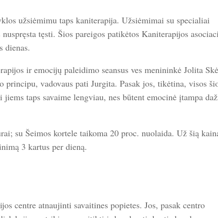
vyklos užsiėmimu taps kaniterapija. Užsiėmimai su specialiai
 nuspręsta tęsti. Šios pareigos patikėtos Kaniterapijos asociac
s dienas.
rapijos ir emocijų paleidimo seansus ves menininkė Jolita Skė
incipu, vadovaus pati Jurgita. Pasak jos, tikėtina, visos ši
yti jiems taps savaime lengviau, nes būtent emocinė įtampa daž
rai; su Šeimos kortele taikoma 20 proc. nuolaida. Už šią kain
tinimą 3 kartus per dieną.
ijos centre atnaujinti savaitines popietes. Jos, pasak centro