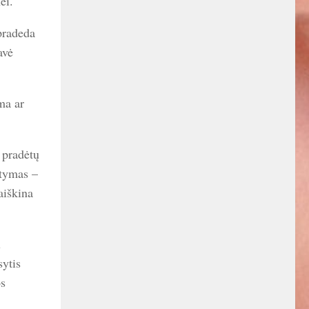
ei.
pradeda
avė
ma ar
s pradėtų
itymas –
aiškina
ų
sytis
os