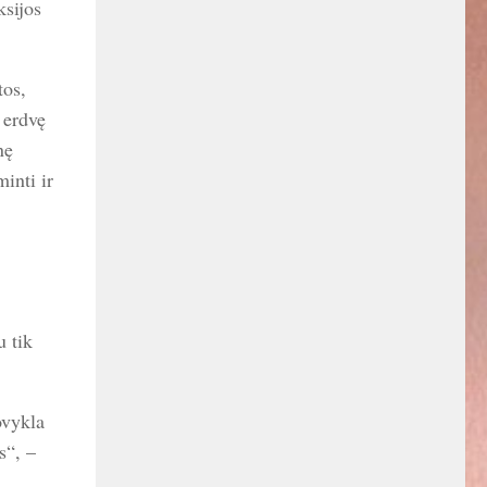
ksijos
tos,
 erdvę
nę
inti ir
u tik
ovykla
s“, –