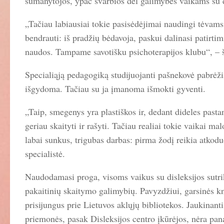
sumanytojos, ypač svarbios dėl galimybės vaikams su di
„Tačiau labiausiai tokie pasisėdėjimai naudingi tėvam
bendrauti: iš pradžių bėdavoja, paskui dalinasi patirtim
naudos. Tampame savotišku psichoterapijos klubu“, – šy
Specialiąją pedagogiką studijuojanti pašnekovė pabrėžia
išgydoma. Tačiau su ja įmanoma išmokti gyventi.
„Taip, smegenys yra plastiškos ir, dedant dideles pastan
geriau skaityti ir rašyti. Tačiau realiai tokie vaikai m
labai sunkus, trigubas darbas: pirma žodį reikia atkoduo
specialistė.
Naudodamasi proga, visoms vaikus su disleksijos sutr
pakaitinių skaitymo galimybių. Pavyzdžiui, garsinės k
prisijungus prie Lietuvos aklųjų bibliotekos. Jaukinanti
priemonės, pasak Disleksijos centro įkūrėjos, nėra pana