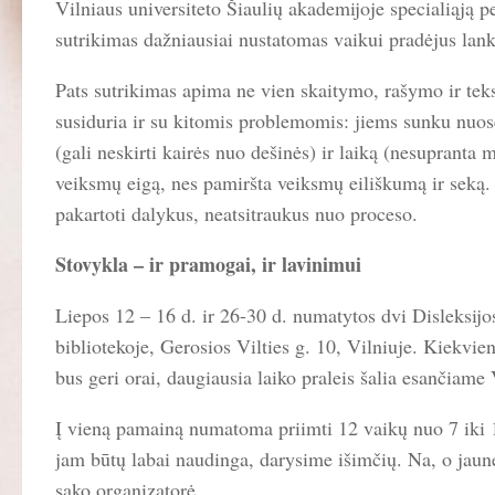
Vilniaus universiteto Šiaulių akademijoje specialiąją 
sutrikimas dažniausiai nustatomas vaikui pradėjus lank
Pats sutrikimas apima ne vien skaitymo, rašymo ir tekst
susiduria ir su kitomis problemomis: jiems sunku nuose
(gali neskirti kairės nuo dešinės) ir laiką (nesupranta 
veiksmų eigą, nes pamiršta veiksmų eiliškumą ir seką. 
pakartoti dalykus, neatsitraukus nuo proceso.
Stovykla – ir pramogai, ir lavinimui
Liepos 12 – 16 d. ir 26-30 d. numatytos dvi Disleksij
bibliotekoje, Gerosios Vilties g. 10, Vilniuje. Kiekvieną
bus geri orai, daugiausia laiko praleis šalia esančiame
Į vieną pamainą numatoma priimti 12 vaikų nuo 7 iki 1
jam būtų labai naudinga, darysime išimčių. Na, o jaune
sako organizatorė.