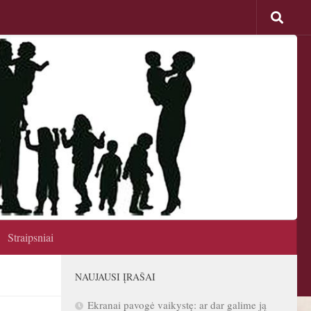
Straipsniai
NAUJAUSI ĮRAŠAI
Ekranai pavogė vaikystę: ar dar galime ją