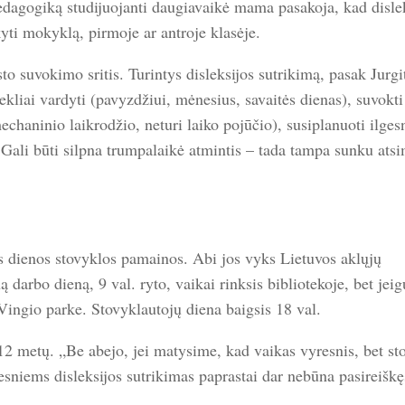
pedagogiką studijuojanti daugiavaikė mama pasakoja, kad disle
yti mokyklą, pirmoje ar antroje klasėje.
o suvokimo sritis. Turintys disleksijos sutrikimą, pasak Jurgi
kliai vardyti (pavyzdžiui, mėnesius, savaitės dienas), suvokti
mechaninio laikrodžio, neturi laiko pojūčio), susiplanuoti ilges
Gali būti silpna trumpalaikė atmintis – tada tampa sunku atsim
os dienos stovyklos pamainos. Abi jos vyks Lietuvos aklųjų
 darbo dieną, 9 val. ryto, vaikai rinksis bibliotekoje, bet jeig
 Vingio parke. Stovyklautojų diena baigsis 18 val.
2 metų. „Be abejo, jei matysime, kad vaikas vyresnis, bet st
sniems disleksijos sutrikimas paprastai dar nebūna pasireiškę