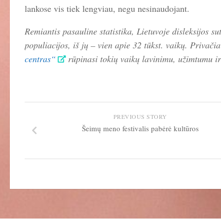
lankose vis tiek lengviau, negu nesinaudojant.
Remiantis pasauline statistika, Lietuvoje disleksijos s
populiacijos, iš jų – vien apie 32 tūkst. vaikų. Privač
centras“
rūpinasi tokių vaikų lavinimu, užimtumu 
PREVIOUS STORY
Šeimų meno festivalis pabėrė kultūros