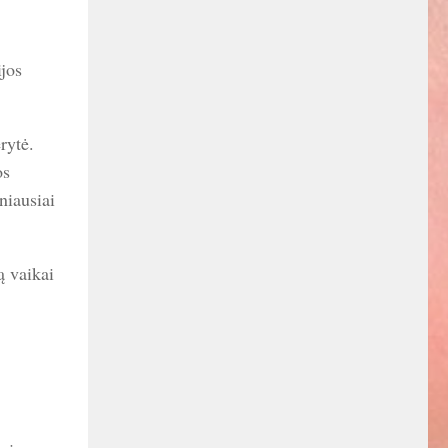
ijos
rytė.
os
niausiai
ą vaikai