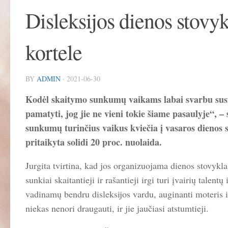
Disleksijos dienos stovyk
kortele
BY
ADMIN
·
2021-06-30
Kodėl skaitymo sunkumų vaikams labai svarbu susira
pamatyti, jog jie ne vieni tokie šiame pasaulyje“, –
sunkumų turinčius vaikus kviečia į vasaros dienos s
pritaikyta solidi 20 proc. nuolaida.
Jurgita tvirtina, kad jos organizuojama dienos stovykla 
sunkiai skaitantieji ir rašantieji irgi turi įvairių tale
vadinamų bendru disleksijos vardu, auginanti moteris iš
niekas nenori draugauti, ir jie jaučiasi atstumtieji.