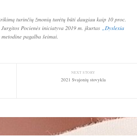
utrikimą turinčių žmonių turėtų būti daugiau kaip 10 proc.
ia Jurgitos Pocienės iniciatyva 2019 m. įkurtas
„Dyslexia
ir metodine pagalba šeimai.
NEXT STORY
2021 Svajonių stovykla