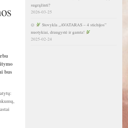
sugrąžinti?
mos
2026-03-25
Stovykla „AVATARAS – 4 stichijos”
nuotykiai, draugystė ir gamta!
2025-02-24
arbu
aitymo
ui bus
atytų:
sunkumų,
astai