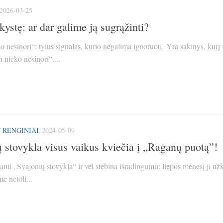
2026-03-25
ystę: ar dar galime ją sugrąžinti?
 nesinori“: tylus signalas, kurio negalima ignoruoti. Yra sakinys, kurį 
n nieko nesinori“....
/
RENGINIAI
2024-05-09
ų stovykla visus vaikus kviečia į „Raganų puotą”!
anti „Svajonių stovykla“ ir vėl stebina išradingumu: liepos mėnesį ji užk
e netoli...