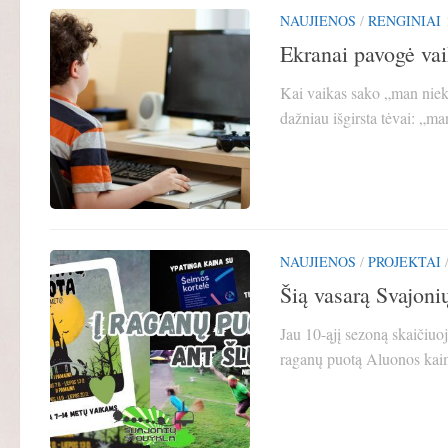
NAUJIENOS
/
RENGINIAI
Ekranai pavogė vaik
Kai vaikas sako „man nieko
dažniau išgirsta tėvai: „ma
NAUJIENOS
/
PROJEKTAI
Šią vasarą Svajoni
Jau 10-ąjį sezoną skaičiuoj
raganų puotą Aluonos kaim