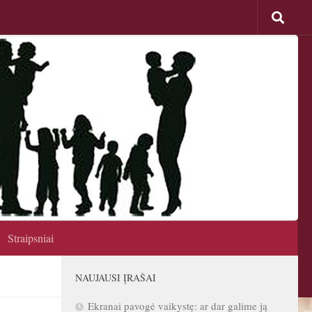
Straipsniai
NAUJAUSI ĮRAŠAI
Ekranai pavogė vaikystę: ar dar galime ją