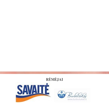
RĖMĖJAI