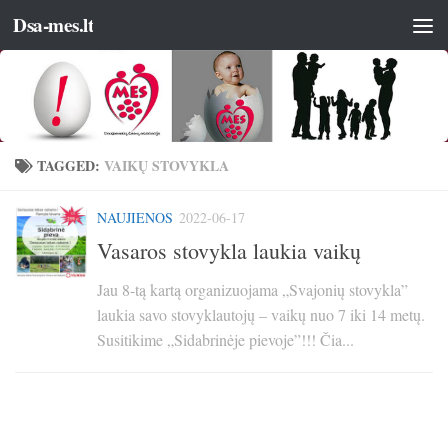
Dsa-mes.lt
TAGGED:
VAIKŲ STOVYKLA
NAUJIENOS
2022-06-17
Vasaros stovykla laukia vaikų
Jau 8-tą kartą organizuojama „Svajonių stovykla”
laukia savo stovyklautojų – vaikų nuo 7 iki 14 metų.
Susitikime „Sidabrinėje pievoje”!!! Čia...