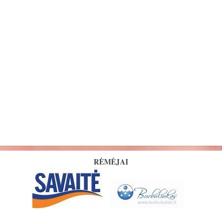
RĖMĖJAI