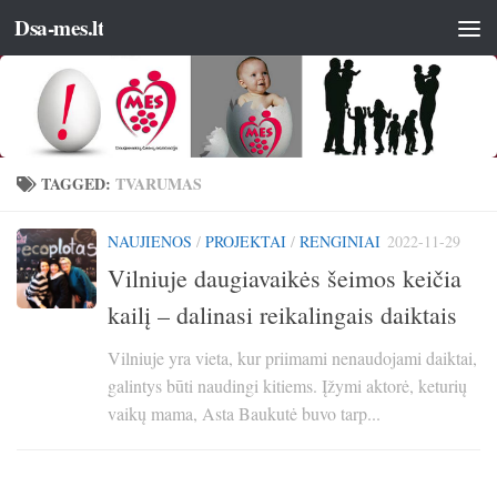
Dsa-mes.lt
TAGGED:
TVARUMAS
NAUJIENOS
/
PROJEKTAI
/
RENGINIAI
2022-11-29
Vilniuje daugiavaikės šeimos keičia
kailį – dalinasi reikalingais daiktais
Vilniuje yra vieta, kur priimami nenaudojami daiktai,
galintys būti naudingi kitiems. Įžymi aktorė, keturių
vaikų mama, Asta Baukutė buvo tarp...