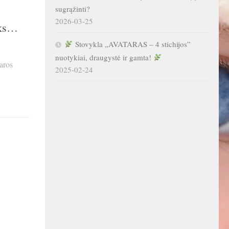
sugrąžinti?
2026-03-25
yks…
Stovykla „AVATARAS – 4 stichijos”
nuotykiai, draugystė ir gamta!
aros
2025-02-24