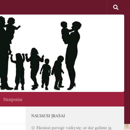
Straipsniai
NAUJAUSI ĮRAŠAI
Ekranai pavogė vaikystę: ar dar galime ją