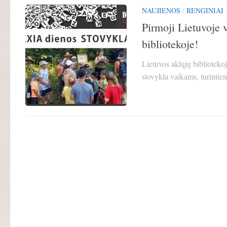
NAUJIENOS
/
RENGINIAI
Pirmoji Lietuvoje 
bibliotekoje!
Lietuvos aklųjų biblioteko
stovykla vaikams, turintiem