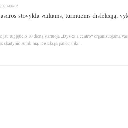
2020-08-05
vasaros stovykla vaikams, turintiems disleksiją, v
je jau rugpjūčio 10 dieną startuoja „Dyslexia centro“ organizuojama vas
s skaitymo sutrikimą. Disleksija paliečia iki...