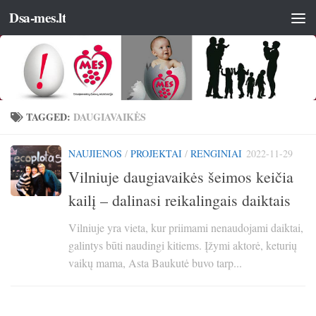
Dsa-mes.lt
TAGGED:
DAUGIAVAIKĖS
NAUJIENOS
/
PROJEKTAI
/
RENGINIAI
2022-11-29
Vilniuje daugiavaikės šeimos keičia
kailį – dalinasi reikalingais daiktais
Vilniuje yra vieta, kur priimami nenaudojami daiktai,
galintys būti naudingi kitiems. Įžymi aktorė, keturių
vaikų mama, Asta Baukutė buvo tarp...