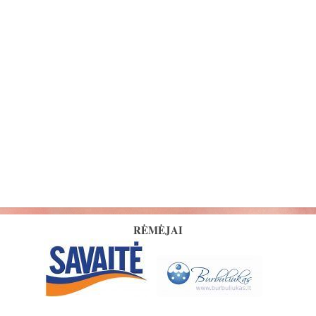
RĖMĖJAI