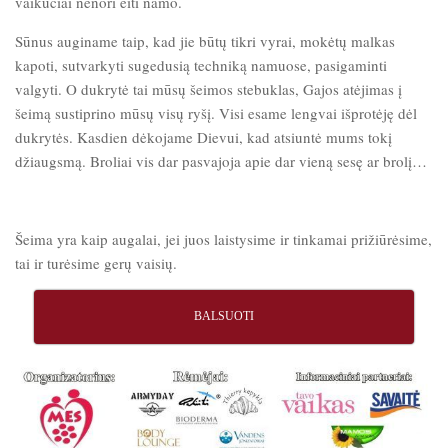
vaikučiai nenori eiti namo.
Sūnus auginame taip, kad jie būtų tikri vyrai, mokėtų malkas
kapoti, sutvarkyti sugedusią techniką namuose, pasigaminti
valgyti. O dukrytė tai mūsų šeimos stebuklas, Gajos atėjimas į
šeimą sustiprino mūsų visų ryšį. Visi esame lengvai išprotėję dėl
dukrytės. Kasdien dėkojame Dievui, kad atsiuntė mums tokį
džiaugsmą. Broliai vis dar pasvajoja apie dar vieną sesę ar brolį…
Šeima yra kaip augalai, jei juos laistysime ir tinkamai prižiūrėsime,
tai ir turėsime gerų vaisių.
BALSUOTI