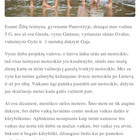
Esame Žilių šeimyna, gyvename Panevėžyje, draugai mus vadina
5 G, nes aš esu Guoda, vyras Gintaras, vyriausias sūnus Gvidas,
vidurinysis Gytis ir 1 metukų dukrytė Gaja.
Vyras dirba projektų vadovu, o laisvu laiku sėda ant motociklo,
tad visai šeimynai motociklai yra kasdienybė, sūnūs nuo mažų
dienų kartu su tėčiu važiuoja į garažą tvarkyti motociklo. Mes su
vyru kai turime galimybę keliaujame dviese motociklu po Lietuvą
ir už jos ribų. Vaikams irgi patinka pasėdėti ant motociklo, didysis
jau skaičiuoja metus kada galės važiuoti pats.
Aš esu dizainerė, meniškos sielos moteris. Šiuo metu ne tik auginu
dukryte, bet dirbu vaikų lavinimo centre mokau vaikus dailės ir
kūrybiškumo. Aplinkiniai nesupranta kaip turint namuose tris
vaikus dar noriu eiti dirbti su mažais vaikais, bet vaikai yra atviri,
linksmi ir begalo kūrybiški, džiaugiasi širdis kai po pamokos