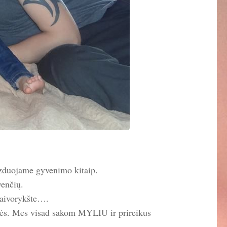
izduojame gyvenimo kitaip.
enčių.
 vaivorykšte….
ilės. Mes visad sakom MYLIU ir prireikus