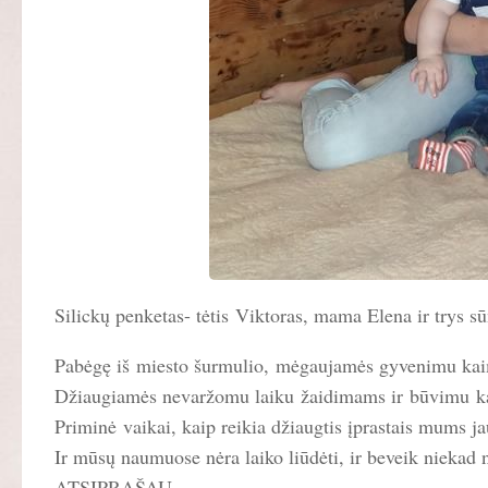
Silickų penketas- tėtis Viktoras, mama Elena ir trys 
Pabėgę iš miesto šurmulio, mėgaujamės gyvenimu kaime
Džiaugiamės nevaržomu laiku žaidimams ir būvimu kar
Priminė vaikai, kaip reikia džiaugtis įprastais mums ja
Ir mūsų naumuose nėra laiko liūdėti, ir beveik nieka
ATSIPRAŠAU.