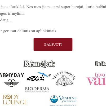
i juos išauklėti. Nes mes jiems tarsi super herojai, kurie bu
augūs ir mylimi.
tę daug…
 gerumu dalintis su aplinkiniais.
BALSUOTI