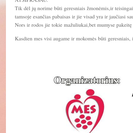
Tik dėl jų norime būti geresniais žmonėmis,ir teisinga
tamsoje esančias pabaisas ir jie visad yra ir jaučiasi s
Nors ir rodos jie tokie mažuliukai,bet mumyse pakei
Kasdien mes visi augame ir mokomės būti geresniais, ir