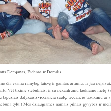
sūnūs Demjanas, Eidenas ir Domilis.
 čia esama ramybę, laisvę ir gamtos artumu. Ir jau neįsiva
tu.Vėl tikime stebuklais, ir su nekantrumu laukiame metų šv
u tapusiais dalykais:šviečiančia saulę, riedančiu traukiniu ar
d nebūna tylu:) Mes džiaugiamės namais pilnais gyvybės ir me